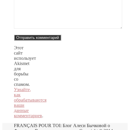
Этот
сайт
использует
Akismet
для
борьбы
со
спамом.
Узнайте,
как
обрабатываются
ваши
данные
комментариев
.
FRANÇAIS POUR TOI: Блог Алеси Бычковой о