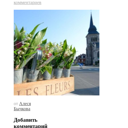
комментариев
от
Алеся
Бычкова
Добавить
комментарий