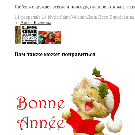
Любовь окружает всегда и повсюду, главное, открыть гла
14 февраля
le 14 février
Saint-Valentin
День Всех Влюблённы
от
Алеся Бычкова
Вам также может понравиться