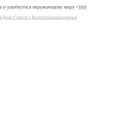
за и улыбнуться окружающему миру =)))))
х
День Святого Валентина
праздники