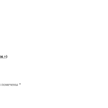
м =)
я помечены
*