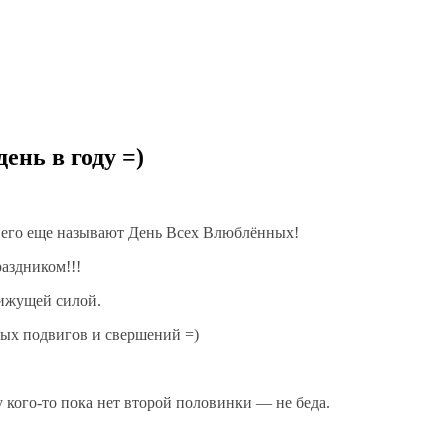
нь в году =)
к его еще называют День Всех Влюблённых!
аздником!!!
вижущей силой.
вых подвигов и свершений =)
у кого-то пока нет второй половинки — не беда.