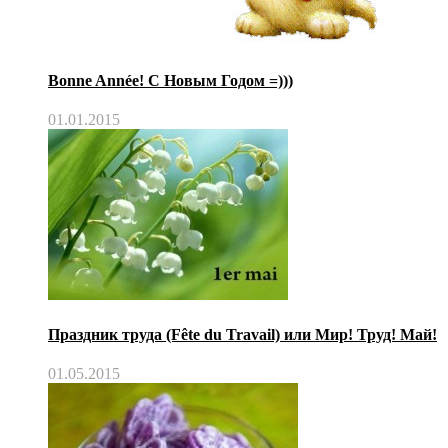
Bonne Année! С Новым Годом =)))
01.01.2015
Праздник труда (Fête du Travail) или Мир! Труд! Май!
01.05.2015