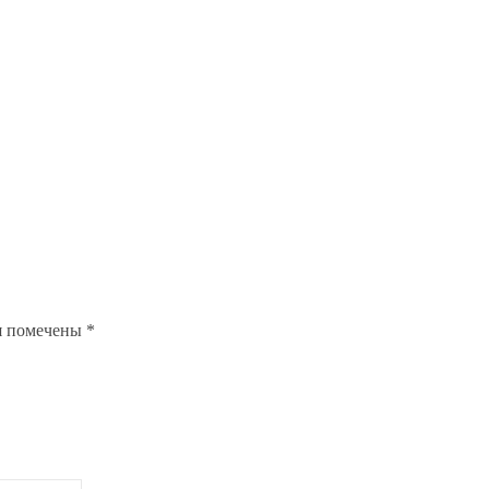
я помечены
*