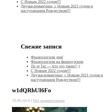
С Новым 2022 годом!!!
Друзья-романтики, с Новым 2021 годом и
наступающим Рождеством!!!
Свежие записи
Фразеологизм дня!
Фразеологизм на французском
Tic et Tac — кто это такие? ;)
С Новым 2022 годом!!!
Друзья-романтики, с Новым 2021 годом и
наступающим Рождеством!!!
w1dQRhUI6Fo
10.09.2019
/
Нет комментариев