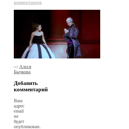
комментариев
от
Алеся
Бычкова
Добавить
комментарий
Ваш
адрес
email
не
будет
опубликован.