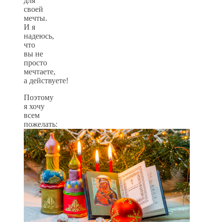
для
своей
мечты.
И я
надеюсь,
что
вы не
просто
мечтаете,
а действуете!
Поэтому
я хочу
всем
пожелать: