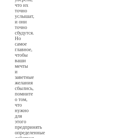
что их
точно
услышат,
и они
точно
сбудутся.
Но
самое
главное,
чтобы
ваши
мечты
и
заветные
желания
сбылись,
помните
о том,
что
нужно
для
этого
предпринять
определенные