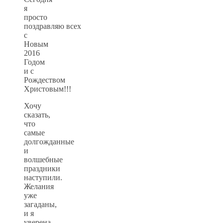
я
просто
поздравляю всех
с
Новым
2016
Годом
и с
Рождеством
Христовым!!!
Хочу
сказать,
что
самые
долгожданные
и
волшебные
праздники
наступили.
Желания
уже
загаданы,
и я
уверена,