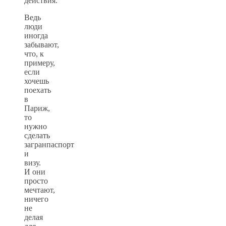
действия.
Ведь
люди
иногда
забывают,
что, к
примеру,
если
хочешь
поехать
в
Париж,
то
нужно
сделать
загранпаспорт
и
визу.
И они
просто
мечтают,
ничего
не
делая